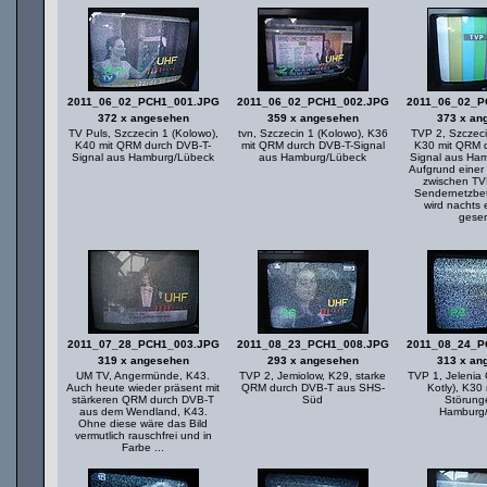
2011_06_02_PCH1_001.JPG
2011_06_02_PCH1_002.JPG
2011_06_02_P
372 x angesehen
359 x angesehen
373 x an
TV Puls, Szczecin 1 (Kolowo),
tvn, Szczecin 1 (Kolowo), K36
TVP 2, Szczeci
K40 mit QRM durch DVB-T-
mit QRM durch DVB-T-Signal
K30 mit QRM 
Signal aus Hamburg/Lübeck
aus Hamburg/Lübeck
Signal aus Ha
Aufgrund einer
zwischen T
Sendernetzbet
wird nachts e
gese
2011_07_28_PCH1_003.JPG
2011_08_23_PCH1_008.JPG
2011_08_24_P
319 x angesehen
293 x angesehen
313 x an
UM TV, Angermünde, K43.
TVP 2, Jemiolow, K29, starke
TVP 1, Jelenia
Auch heute wieder präsent mit
QRM durch DVB-T aus SHS-
Kotly), K30
stärkeren QRM durch DVB-T
Süd
Störung
aus dem Wendland, K43.
Hamburg
Ohne diese wäre das Bild
vermutlich rauschfrei und in
Farbe ...