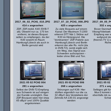
2017_06_02_PCH1_010.JPG
2017_07_10_PCH1_008.JPG
2017_09_05_P
414 x angesehen
425 x angesehen
332 x an
ZDF, ZDF.mobil, K40 /DVB-T
Zu viele Boquets auf einem
Boxer Danmar
alt). Obwohl nur ca. 170 km
Kanal: Der Maximum T-1300
Viborg/Videbæk
entfernt, ist dieses Boquet
erkennt DTT Nät 1 Skåne auf
Empfang war s
selten zu empfangen, da der
K33 im Hintergrund. Die
aufgrund de
K40 sowohl im Raum
"dominanten" ZDF-Pakete aus
(freenet.TV 1)
Hamburg/Lübeck als auch in
Hamburg/Lübeck und Berlin
Rich
Berlin genutzt wird
erkennt der alte Rx. nicht (da
in DVB-T2), somit ergibt sich
ein Weg, das Signal aus
Schweden aufzuspüren -
leider ohne Bild und Ton.
2021 05 02 PCH2 004
2021 05 02 PCH2 006
2021 05 02
281 x angesehen
268 x angesehen
271 x an
Selbst der DVB-T2-Empfang
Störungen auf K39: Hier
Selbiges gilt fü
aus Schwerin ist auf einigen
dürften eigentlich nur die ca.
Mux-3 kommt ü
der Kanäle unmöglich. Das
32 dBµV des Verstärkers der
ebenfalls mit c
ZDF-Bouquet wäre hier etwa
Zehnde AA 130.01 angezeigt
Schwe
65 dBµV und 100% Qualität
werden
angekommen