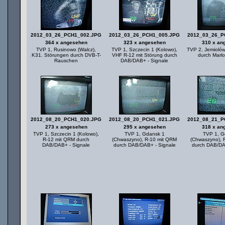
2012_03_26_PCH1_002.JPG
2012_03_26_PCH1_005.JPG
2012_03_26_P
364 x angesehen
323 x angesehen
310 x an
TVP 1, Rusinowo (Walcz),
TVP 1, Szczecin 1 (Kolowo),
TVP 2, Jemioló
K31. Störungen durch DVB-T-
VHF R-12 mit Störung durch
durch Marl
Rauschen
DAB/DAB+ - Signale
2012_08_20_PCH1_020.JPG
2012_08_20_PCH1_021.JPG
2012_08_21_P
273 x angesehen
295 x angesehen
318 x an
TVP 1, Szczecin 1 (Kolowo),
TVP 1, Gdansk 1
TVP 1, G
R-12 mit QRM durch
(Chwaszyno), R-10 mit QRM
(Chwaszyno), 
DAB/DAB+ - Signale
durch DAB/DAB+ - Signale
durch DAB/DA