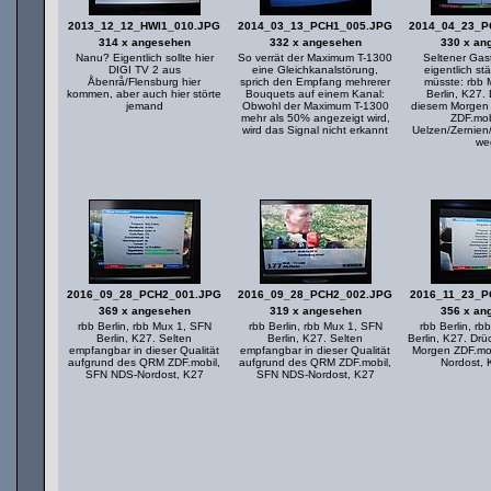
2013_12_12_HWI1_010.JPG
2014_03_13_PCH1_005.JPG
2014_04_23_P
314 x angesehen
332 x angesehen
330 x an
Nanu? Eigentlich sollte hier
So verrät der Maximum T-1300
Seltener Gas
DIGI TV 2 aus
eine Gleichkanalstörung,
eigentlich s
Åbenrå/Flensburg hier
sprich den Empfang mehrerer
müsste: rbb 
kommen, aber auch hier störte
Bouquets auf einem Kanal:
Berlin, K27.
jemand
Obwohl der Maximum T-1300
diesem Morgen 
mehr als 50% angezeigt wird,
ZDF.mob
wird das Signal nicht erkannt
Uelzen/Zernien
we
2016_09_28_PCH2_001.JPG
2016_09_28_PCH2_002.JPG
2016_11_23_P
369 x angesehen
319 x angesehen
356 x an
rbb Berlin, rbb Mux 1, SFN
rbb Berlin, rbb Mux 1, SFN
rbb Berlin, r
Berlin, K27. Selten
Berlin, K27. Selten
Berlin, K27. Dr
empfangbar in dieser Qualität
empfangbar in dieser Qualität
Morgen ZDF.mo
aufgrund des QRM ZDF.mobil,
aufgrund des QRM ZDF.mobil,
Nordost,
SFN NDS-Nordost, K27
SFN NDS-Nordost, K27