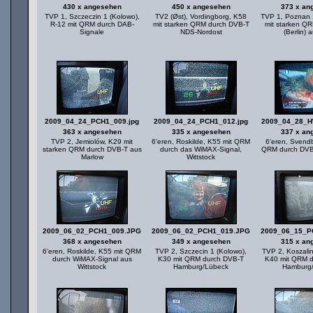
430 x angesehen
450 x angesehen
373 x an
TVP 1, Szczeczin 1 (Kolowo),
TV2 (Øst), Vordingborg, K58
TVP 1, Poznan 
R-12 mit QRM durch DAB-
mit starken QRM durch DVB-T
mit starken Q
Signale
NDS-Nordost
(Berlin) 
2009_04_24_PCH1_009.jpg
2009_04_24_PCH1_012.jpg
2009_04_28_H
363 x angesehen
335 x angesehen
337 x an
TVP 2, Jemiolów, K29 mit
6'eren, Roskilde, K55 mit QRM
6'eren, Svend
starken QRM durch DVB-T aus
durch das WiMAX-Signal,
QRM durch DVB
Marlow
Wittstock
2009_06_02_PCH1_009.JPG
2009_06_02_PCH1_019.JPG
2009_06_15_P
368 x angesehen
349 x angesehen
315 x an
6'eren, Roskilde, K55 mit QRM
TVP 2, Szczecin 1 (Kolowo),
TVP 2, Koszalin
durch WiMAX-Signal aus
K30 mit QRM durch DVB-T
K40 mit QRM 
Wittstock
Hamburg/Lübeck
Hamburg