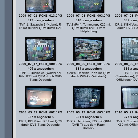
2009_07_01_PCH1_013.JPG
2009_07_03_PCH1_003.JPG
2009_07_03_P
317 x angesehen
310 x angesehen
337 x an
TVP 1, Szczecin 1 (Kolwo), R-
TV 2 (Fyn), Tommerup, K22 mit
DR 1, KBH-Vest
12 mit dutlichr QRM durch DAB
QRM durch DVB-T vom
durch DVB-T 
Helpterberg
2009_07_17_PCH1_009.JPG
2009_08_06_PCH1_001.JPG
2009_08_06_P
405 x angesehen
334 x angesehen
399 x an
TVP 1, Rusinowo (Walcz) bei
6'eren, Roskilde, K55 mit QRM
TVP 2, B
Pila, K31 mit QRM durch DVB-
durch WIMAX (Wittstock)
(Slawoborze), K
T aus Dequede
QRM durch DV
2009_09_11_PCH1_002.JPG
2009_09_17_PCH1_003.JPG
2010_05_22_P
327 x angesehen
331 x angesehen
377 x an
DR 1, KBH-Vest, K31 mit QRM
TVP 2, Jemiolów, K29 mit QRM
TVP 2, Szczeci
durch DVB-T aus Dequede
(DVB-T) aus dem Raum
K30 mit QRM 
Rostock