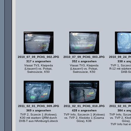
2010_07_09_PCH1_002.JPG
2010_07_09_PCH1_003.JPG
2010_09_24_P
317 x angesehen
352 x angesehen
338 x an
Viasat TV3, Klaipeda
Viasat TV3, Klaipeda
TVP 1, Szczeci
(Litauen!) vs. Polsat,
(Litauen!) vs. Polsat,
R-12 mit stärk
Swinouscie, K50
Swinouscie, K50
DAB-Si
2011_02_01_PCH1_009.JPG
2011_02_01_PCH1_010.JPG
2011_02_01_P
369 x angesehen
428 x angesehen
384 x an
TVP 2, Sczecin 1 (Kolowo);
TVP Info, Szczecin 1 (Kolowo)
TVP Info, Szcze
K30 mit starken QRM durch
vs. TVP 2, Klodzko 1 (Czarna
vs. TVP 2, Klo
DVB-T aus HAmburg/Lübeck
Góra), K38
Góra),
TVP Info hat e