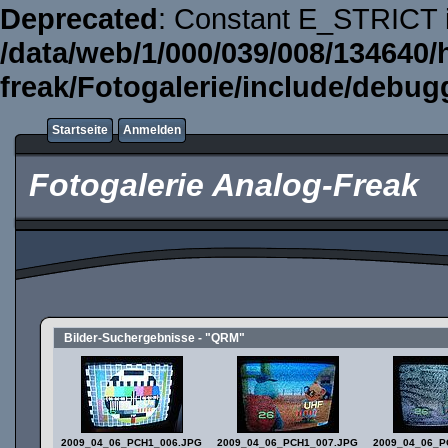
Deprecated
: Constant E_STRICT i
/data/web/1/000/039/008/134640/
freak/Fotogalerie/include/debug
Startseite
Anmelden
Fotogalerie Analog-Freak
Bilder-Suchergebnisse - "QRM"
2009_04_06_PCH1_006.JPG
2009_04_06_PCH1_007.JPG
2009_04_06_P